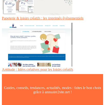
Papeterie & loisirs créatifs : les imprimés événementiels
Arttitude : Idées créatives pour les loisirs créatifs
Guides, conseils, tendances, actualités, modes : faites le bon choix
grâce à annuaire2site.net !