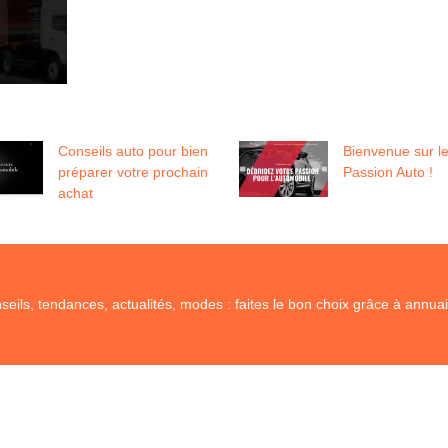
Conseils auto pour bien
Bienvenue sur le
préparer votre prochain
Passion Auto !
achat
seils, tendances, actualités, modes : faites le bon choix grâce à annuair