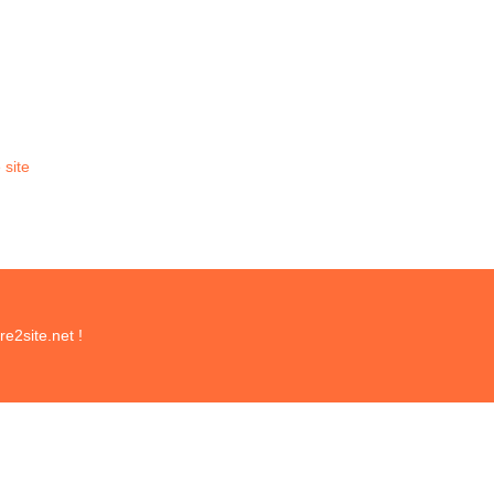
 site
e2site.net !